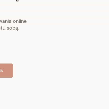
ania online
stu sobą.
iś